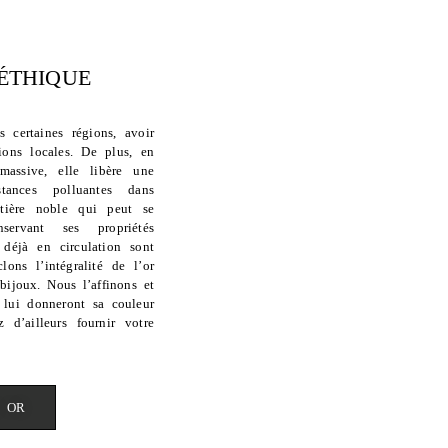
ÉTHIQUE
s certaines régions, avoir
ions locales. De plus, en
massive, elle libère une
tances polluantes dans
atière noble qui peut se
ervant ses propriétés
 déjà en circulation sont
ons l’intégralité de l’or
bijoux. Nous l’affinons et
 lui donneront sa couleur
 d’ailleurs fournir votre
E OR