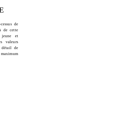
E
ocessus de
à de cette
jeune et
s valeurs
 détail de
au maximum