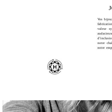
Vos bijou
fabricati
valeur 
audacieu
d’inclusi
notre cha
notre emp