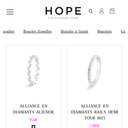
ançailles
Boucles d'oreilles
Boucles à l'unité
Bracelets
Cor
ALLIANCE EN
ALLIANCE EN
DIAMANTS ALIÉNOR
DIAMANTS RAILS DEMI
TOUR 0015
950
€
1380
€