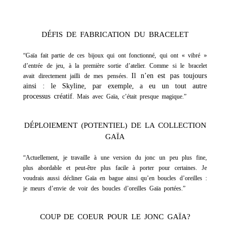
DÉFIS DE FABRICATION DU BRACELET
“Gaïa fait partie de ces bijoux qui ont fonctionné, qui ont « vibré »
d’entrée de jeu, à la première sortie d’atelier. Comme si le bracelet
Il n’en est pas toujours
avait directement jailli de mes pensées.
ainsi : le Skyline, par exemple, a eu un tout autre
processus créatif
. Mais avec Gaïa, c’était presque magique.”
DÉPLOIEMENT (POTENTIEL) DE LA COLLECTION
GAÏA
“Actuellement, je travaille à une version du jonc un peu plus fine,
plus abordable et peut-être plus facile à porter pour certaines. Je
voudrais aussi décliner Gaïa en bague ainsi qu’en boucles d’oreilles :
je meurs d’envie de voir des boucles d’oreilles Gaïa portées.”
COUP DE COEUR POUR LE JONC GAÏA?