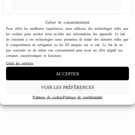
Mot de passe
*
Gérer le consentement
Pour offrir les meilleures expériences, nous utilisons des technologies telles que
les cookies pour stocker et/ou accéder aux informations des appareils. Le fait
de consentir à ces technologies nous permettra de traiter des données telles que
Vos données personnelles seront utilisées pour vous accompagner
le comportement de navigation ou les ID uniques sur ce site. Le fait de ne
au cours de votre visite du site web, gérer l’accès à votre compte,
pas consentir ou de retirer son consentement peut avoir un effet négatif sur
politique de
et pour d’autres raisons décrites dans notre
certaines caractéristiques et fonctions.
confidentialité
.
Gérer les services
ACCEPTER
S’INSCRIRE
VOIR LES PRÉFÉRENCES
Politique de cookies
Politique de confidentialité