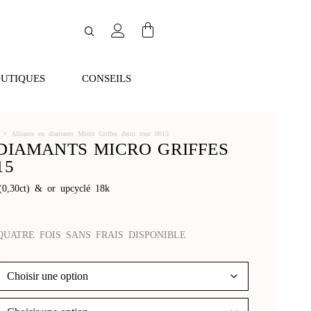
UTIQUES
CONSEILS
>
Alliance en diamants Micro Griffes demi tour 0015
DIAMANTS MICRO GRIFFES
15
 (0,30ct) & or upcyclé 18k
QUATRE FOIS SANS FRAIS DISPONIBLE