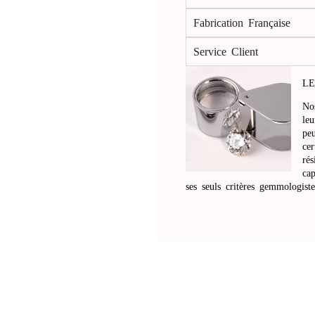
Fabrication Française
Service Client
LE
Nos
leu
peu
cer
rés
ca
ses seuls critères gemmologist