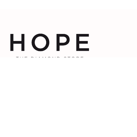
À PROPOS
CONTACT
La Maison Hope
Contactez-nous
Prendre rendez-vous
Nos diamants
L’atelier
SERVICE CLIENT
Joaillerie éthique
Livraisons
Retours & échanges
COLLECTIONS
Bagues de
Certificats & carte d’auth
Fiançailles