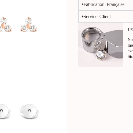
Fabrication Française
Service Client
LE
No
mo
ex
St