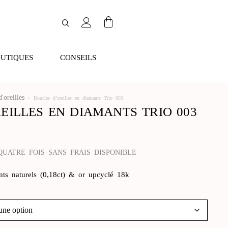
UTIQUES
CONSEILS
'oreilles
>
Boucles d’oreilles en diamants Trio 003
EILLES EN DIAMANTS TRIO 003
QUATRE FOIS SANS FRAIS DISPONIBLE
nts naturels (0,18ct) & or upcyclé 18k