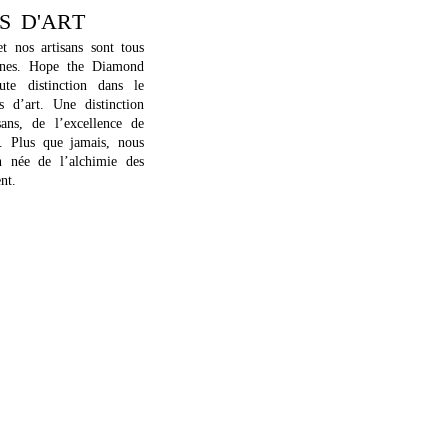
S D'ART
t nos artisans sont tous
aines. Hope the Diamond
te distinction dans le
s d’art. Une distinction
ans, de l’excellence de
e. Plus que jamais, nous
n née de l’alchimie des
ent.