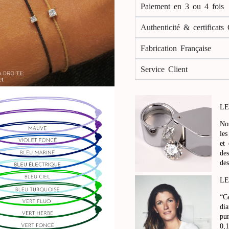
Paiement en 3 ou 4 fois
Authenticité & certificats
Fabrication Française
Service Client
LE
No
le
et
de
de
LE
“C
di
pu
0,1