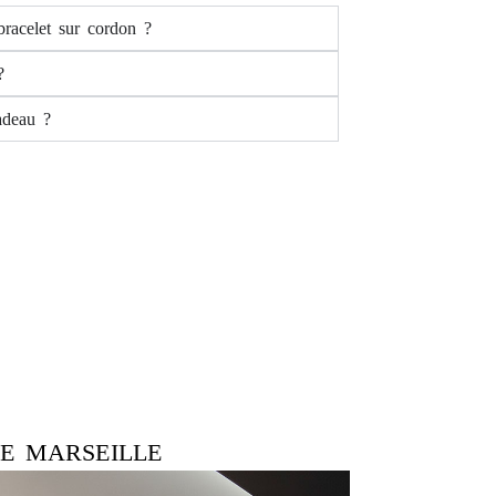
racelet sur cordon ?
?
adeau ?
E MARSEILLE