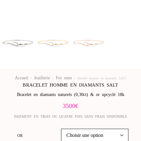
Accueil
Joaillerie
For men
>
>
>
Bracelet homme en diamants SALT
BRACELET HOMME EN DIAMANTS SALT
Bracelet en diamants naturels (0,30ct) & or upcyclé 18k
3500
€
PAIEMENT EN TROIS OU QUATRE FOIS SANS FRAIS DISPONIBLE
OR