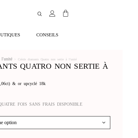
UTIQUES
CONSEILS
l'unité
>
Créole diamants Quatro non sertie à l’unité
NTS QUATRO NON SERTIE À
0,06ct) & or upcyclé 18k
QUATRE FOIS SANS FRAIS DISPONIBLE