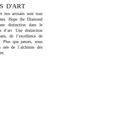
S D'ART
t nos artisans sont tous
aines. Hope the Diamond
te distinction dans le
s d’art. Une distinction
ans, de l’excellence de
e. Plus que jamais, nous
n née de l’alchimie des
ent.