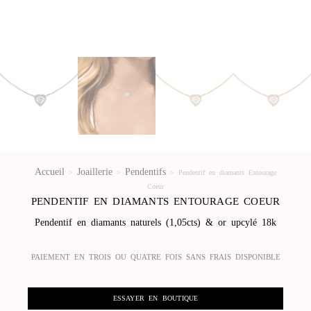
Accueil
Joaillerie
Pendentifs
>
>
>
Pendentif en diamants Entourage
Coeur
PENDENTIF EN DIAMANTS ENTOURAGE COEUR
Pendentif en diamants naturels (1,05cts) & or upcylé 18k
PAIEMENT EN TROIS OU QUATRE FOIS SANS FRAIS DISPONIBLE
ESSAYER EN BOUTIQUE