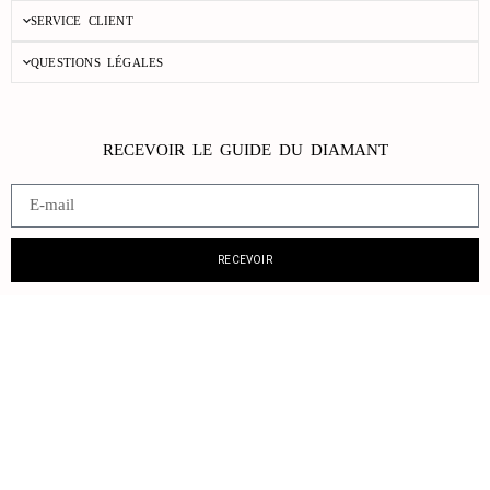
SERVICE CLIENT
QUESTIONS LÉGALES
RECEVOIR LE GUIDE DU DIAMANT
RECEVOIR
©Hope The Diamond Store 2025. Tous droits réservés.
Contact@hopethediamondstore.com