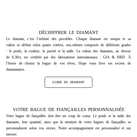
DÉCHIFFRER LE DIAMANT
Le diamant, c’est l’infinité des possibles. Chaque diamant est unique et sa
valeur se définit selon quatre critères, eux-mêmes composés de différents grades
: le poids, la couleur, la pureté et la taille. La valeur des diamants, au dessus
de 0,30ct, est certifiée par des laboratoires internationaux : GIA & HRD. À
l’heure de choisir la bague de vos rêves, Hope vous livre ses secrets de
diamantaires.
GUIDE DU DIAMANT
VOTRE BAGUE DE FIANÇAILLES PERSONNALISÉE
Votre bague de fiançailles doit être un coup de coeur. Le poids et la taille des
diamants, leur quantité, ainsi que la monture de votre bagues de fiançailles se
personnalisent selon vos envies. Notre accompagnement est personnalisé et sur
mesure.